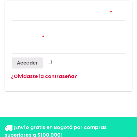
Nombre de usuario o correo electrónico
*
Contraseña
*
Recuérdame
Acceder
¿Olvidaste la contraseña?
¡Envío gratis en Bogotá por compras
superiores a $100.000!